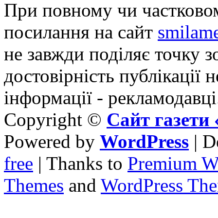
При повному чи частковом
посилання на сайт
smilame
не завжди поділяє точку зо
достовірність публікації н
інформації - рекламодавці
Copyright ©
Сайт газет
Powered by
WordPress
| D
free
| Thanks to
Premium W
Themes
and
WordPress Th