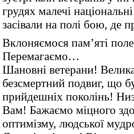
грудях малечі національні
засівали на полі бою, де п
Вклоняємося пам’яті по
Перемагаємо…
Шановні ветерани! Велика
безсмертний подвиг, що б
прийдешніх поколінь! Низ
Вам! Бажаємо міцного здор
оптимізму, людської мудр