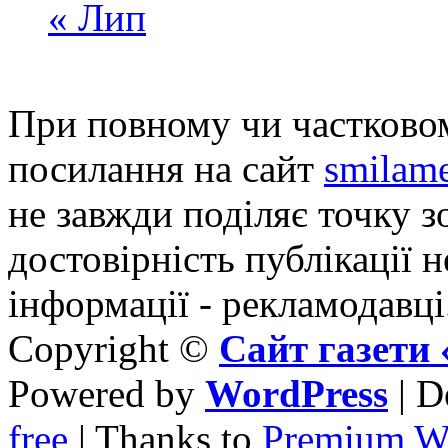
« Лип
При повному чи частковом
посилання на сайт
smilame
не завжди поділяє точку зо
достовірність публікації н
інформації - рекламодавці
Copyright ©
Сайт газет
Powered by
WordPress
| D
free
| Thanks to
Premium W