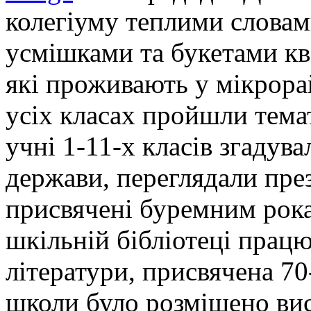
колегіуму теплими слова
усмішками та букетами кві
які проживають у мікрора
усіх класах пройшли тема
учні 1-11-х класів згадува
держави, переглядали през
присвячені буремним рока
шкільній бібліотеці прац
літератури, присвячена 70
школи було розміщено вис