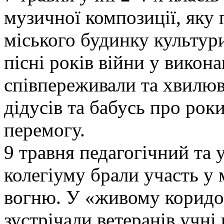
музичної композиції, яку 
міського будинку культури
пісні років війни у викон
співпереживали та хвилюв
дідусів та бабусь про рок
перемогу.
9 травня педагогічний та
колегіуму брали участь у 
вогню. У «живому коридор
зустрічали ветеранів учні