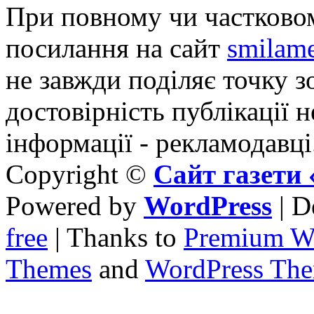
При повному чи частковом
посилання на сайт
smilame
не завжди поділяє точку зо
достовірність публікації н
інформації - рекламодавці
Copyright ©
Сайт газет
Powered by
WordPress
| D
free
| Thanks to
Premium W
Themes
and
WordPress Th