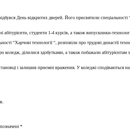
відбувся День відкритих дверей. Його присвятили спеціальності “
і абітурієнти, студенти 1-4 курсів, а також випускники-технолог
сті “Харчові технології “, розповіли про трудові династії технол
о коледж, ділилися здобутками, а також побажали абітурієнтам з
тановці і залишив приємні враження. У коледжі сподіваються на 
в.
 позначені
*