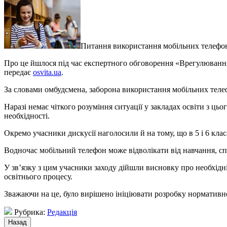
Питання використання мобільних телефоні
Про це йшлося під час експертного обговорення «Врегулювання
передає
osvita.ua
.
За словами омбудсмена, заборона використання мобільних телеф
Наразі немає чіткого розуміння ситуації у закладах освіти з ць
необхідності.
Окремо учасники дискусії наголосили й на тому, що в 5 і 6 кла
Водночас мобільний телефон може відволікати від навчання, сп
У зв’язку з цим учасники заходу дійшли висновку про необхідн
освітнього процесу.
Зважаючи на це, було вирішено ініціювати розробку нормативн
Рубрика:
Редакція