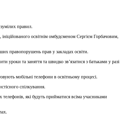
озумілих правил.
, ініційованого освітнім омбудсменом Сергієм Горбачовим,
нших правопорушень прав у закладах освіти.
ти уроки та заняття та швидко зв’язатися з батьками у разі
товують мобільні телефони в освітньому процесі.
истісного спілкування.
х телефонів, які будуть прийматися всіма учасниками
лах.