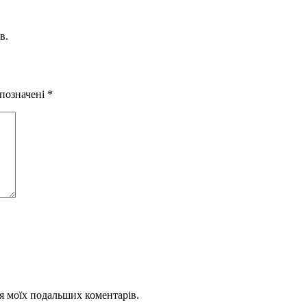
в.
 позначені
*
для моїх подальших коментарів.