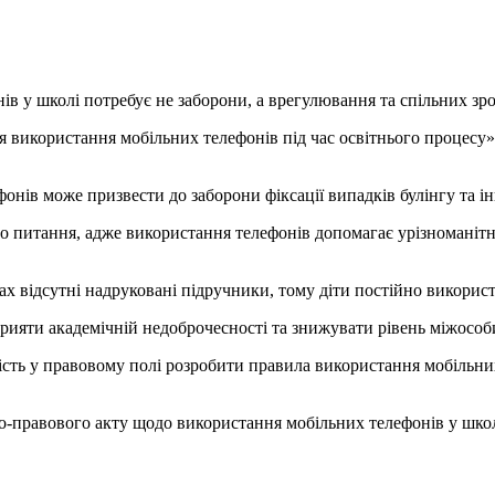
в у школі потребує не заборони, а врегулювання та спільних зр
 використання мобільних телефонів під час освітнього процесу»
онів може призвести до заборони фіксації випадків булінгу та і
ого питання, адже використання телефонів допомагає урізноманітни
сах відсутні надруковані підручники, тому діти постійно викорис
рияти академічній недоброчесності та знижувати рівень міжособ
ість у правовому полі розробити правила використання мобільни
о-правового акту щодо використання мобільних телефонів у шко