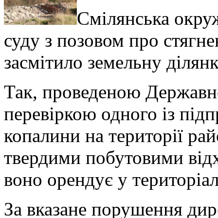
Смілянська окру
суду з позовом про стягне
засмітило земельну ділян
Так, проведеною Державн
перевіркою одного із підп
копалини на території ра
твердими побутовими відх
воно орендує у територіа
За вказане порушення дир