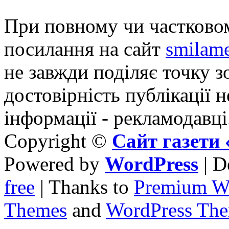
При повному чи частковом
посилання на сайт
smilame
не завжди поділяє точку зо
достовірність публікації н
інформації - рекламодавці
Copyright ©
Сайт газет
Powered by
WordPress
| D
free
| Thanks to
Premium W
Themes
and
WordPress Th