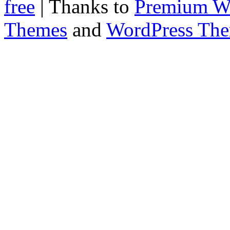
free
| Thanks to
Premium W
Themes
and
WordPress Th