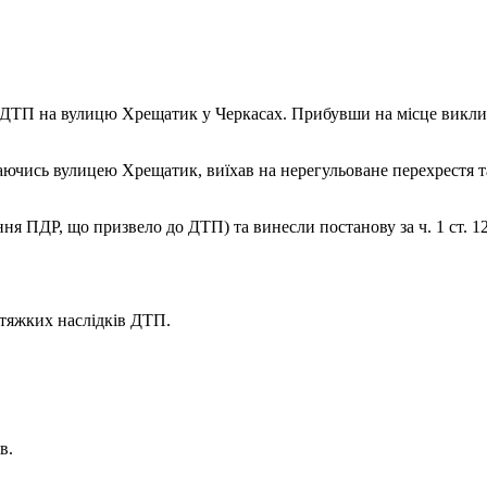
 ДТП на вулицю Хрещатик у Черкасах. Прибувши на місце виклик
аючись вулицею Хрещатик, виїхав на нерегульоване перехрестя та 
ння ПДР, що призвело до ДТП) та винесли постанову за ч. 1 ст. 1
тяжких наслідків ДТП.
в.