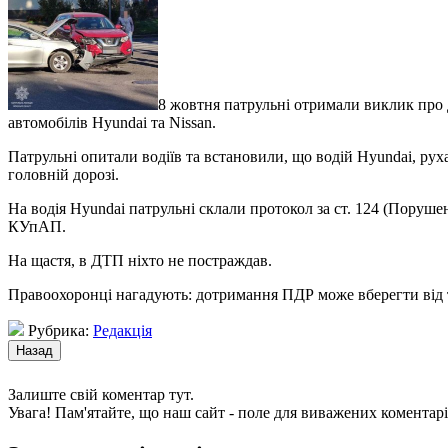
8 жовтня патрульні отримали виклик про
автомобілів Hyundai та Nissan.
Патрульні опитали водіїв та встановили, що водій Hyundai, рух
головній дорозі.
На водія Hyundai патрульні склали протокол за ст. 124 (Поруше
КУпАП.
На щастя, в ДТП ніхто не постраждав.
Правоохоронці нагадують: дотримання ПДР може вберегти від 
Рубрика:
Редакція
Залиште свій коментар тут.
Увага! Пам'ятайте, що наш сайт - поле для виважених коментарі