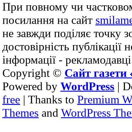
При повному чи частковом
посилання на сайт
smilame
не завжди поділяє точку зо
достовірність публікації н
інформації - рекламодавці
Copyright ©
Сайт газет
Powered by
WordPress
| D
free
| Thanks to
Premium W
Themes
and
WordPress Th