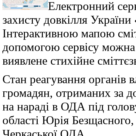
Електронний серв
захисту довкілля України
Інтерактивною мапою сміт
допомогою сервісу можна
виявлене стихійне сміттєз
Стан реагування органів в
громадян, отриманих за д
на нараді в ОДА під голо
області Юрія Безщасного,
Черкаської ОДА.