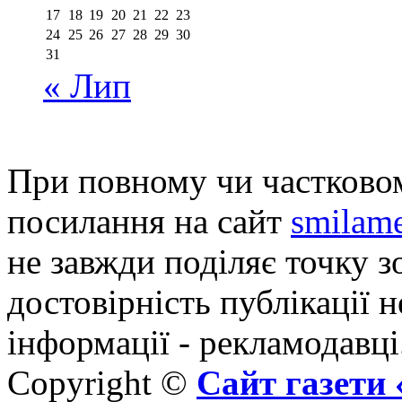
17
18
19
20
21
22
23
24
25
26
27
28
29
30
31
« Лип
При повному чи частковом
посилання на сайт
smilame
не завжди поділяє точку зо
достовірність публікації н
інформації - рекламодавці
Copyright ©
Сайт газет