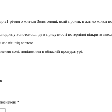
 21-річного жителя Золотоноші, який проник в житло жінки похил
лодінь у Золотоноші, де в присутності потерпілої відкрито завол
час він під вартою.
влення волі, повідомили в обласній прокуратурі.
в.
 позначені
*