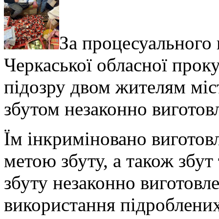
За процесуального 
Черкаської обласної прок
підозру двом жителям міс
збутом незаконно виготов
Їм інкриміновано виготовл
метою збуту, а також збут
збуту незаконно виготовле
використання підроблених