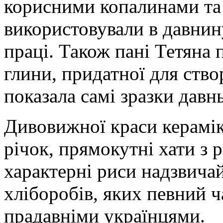
корисними копалинами та 
використовували в давнин
праці. Також пані Тетяна 
глини, придатної для ство
показала самі зразки давн
Дивовижної краси керамік
річок, прямокутні хати з
характерні риси надзвичай
хліборобів, яких певний ч
прадавніми українцями.