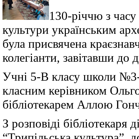
130-річчю з часу
культури українським ар
була присвячена краєзнавч
колегіанти, завітавши до д
Учні 5-В класу школи №3-к
класним керівником Ольг
бібліотекарем Аллою Гонч
З розповіді бібліотекаря д
“Трипільська культура”, д