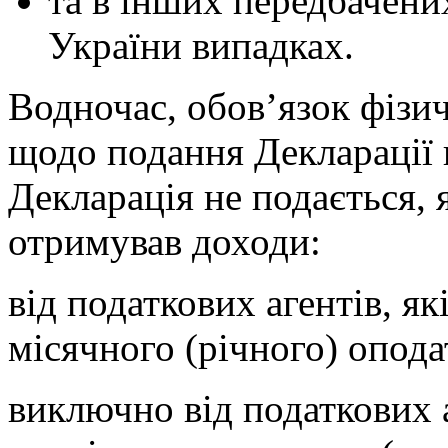
та в інших передбачен
України випадках.
Водночас, обов’язок фіз
щодо подання Декларації 
Декларація не подається
отримував доходи:
від податкових агентів, я
місячного (річного) опода
виключно від податкових а