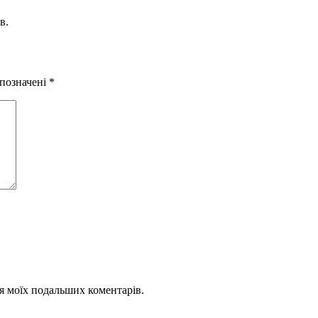
в.
 позначені
*
для моїх подальших коментарів.