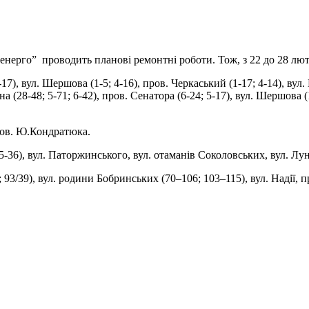
нерго” проводить планові ремонтні роботи. Тож, з 22 до 28 люто
17), вул. Шершова (1-5; 4-16), пров. Черкаський (1-17; 4-14), вул. Б
рна (28-48; 5-71; 6-42), пров. Сенатора (6-24; 5-17), вул. Шершова (
пров. Ю.Кондратюка.
-36), вул. Паторжинського, вул. отаманів Соколовських, вул. Лун
93/39), вул. родини Бобринських (70–106; 103–115), вул. Надії, 