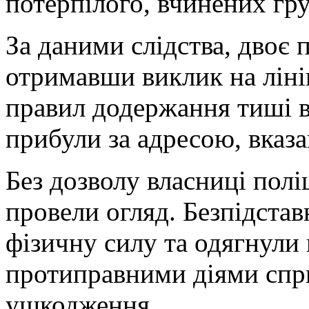
потерпілого, вчинених гр
За даними слідства, двоє п
отримавши виклик на лін
правил додержання тиші в
прибули за адресою, вказ
Без дозволу власниці полі
провели огляд. Безпідстав
фізичну силу та одягнули
протиправними діями спри
ушкодження.