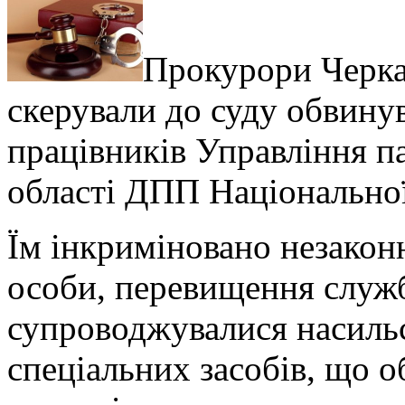
Прокурори Черка
скерували до суду обвину
працівників Управління па
області ДПП Національної
Їм інкриміновано незакон
особи, перевищення служ
супроводжувалися насиль
спеціальних засобів, що 