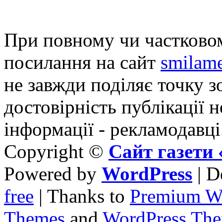
При повному чи частковом
посилання на сайт
smilame
не завжди поділяє точку зо
достовірність публікації н
інформації - рекламодавці
Copyright ©
Сайт газет
Powered by
WordPress
| D
free
| Thanks to
Premium W
Themes
and
WordPress Th