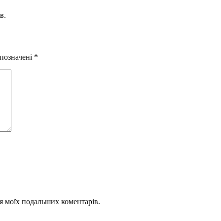
в.
 позначені
*
для моїх подальших коментарів.