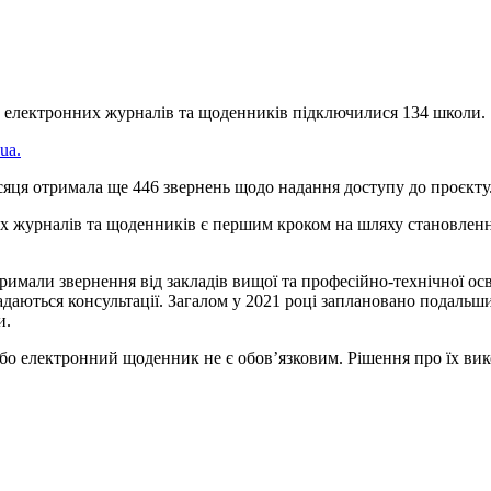
х електронних журналів та щоденників підключилися 134 школи.
.ua.
яця отримала ще 446 звернень щодо надання доступу до проєкту
их журналів та щоденників є першим кроком на шляху становленн
римали звернення від закладів вищої та професійно-технічної ос
адаються консультації. Загалом у 2021 році заплановано подал
и.
 електронний щоденник не є обов’язковим. Рішення про їх викор