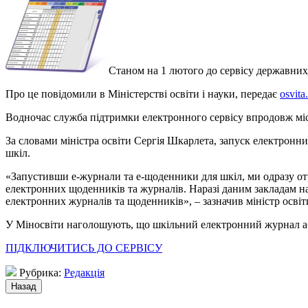
Станом на 1 лютого до сервісу державни
Про це повідомили в Міністерстві освіти і науки, передає
osvita
Водночас служба підтримки електронного сервісу впродовж міс
За словами міністра освіти Сергія Шкарлета, запуск електронн
шкіл.
«Запустивши е-журнали та е-щоденники для шкіл, ми одразу от
електронних щоденників та журналів. Наразі даним закладам н
електронних журналів та щоденників», – зазначив міністр освіт
У Міносвіти наголошують, що шкільний електронний журнал або
ПІДКЛЮЧИТИСЬ ДО СЕРВІСУ
Рубрика:
Редакція