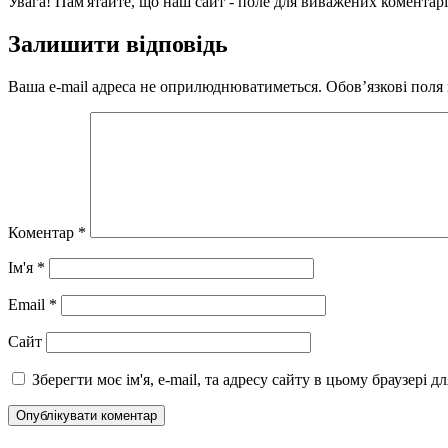
Увага! Пам'ятайте, що наш сайт - поле для виважених коментарі
Залишити відповідь
Ваша e-mail адреса не оприлюднюватиметься.
Обов’язкові поля
Коментар
*
Ім'я
*
Email
*
Сайт
Зберегти моє ім'я, e-mail, та адресу сайту в цьому браузері 