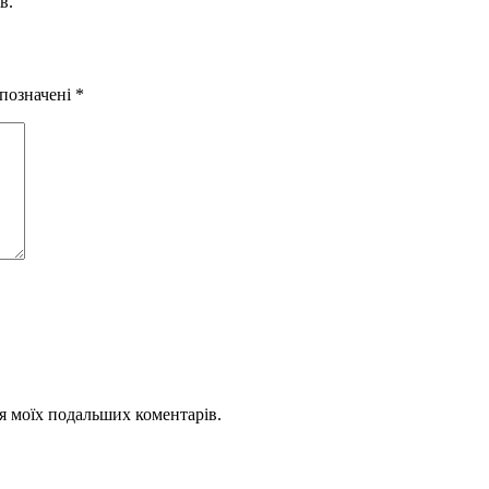
в.
 позначені
*
для моїх подальших коментарів.