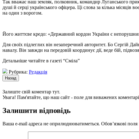
Так вважає наш земляк, полковник, командир ­Луганського прико
душі й серці українського офіцера. Ці слова за кілька місяців
на один з ворогом.
Його життєве кредо: «Державний кордон України є непорушни
Для своїх підлеглих він незаперечний авторитет. Бо Сергій Дайн
навалу. Він завжди на передовій координує дії, веде бій, під
Детальніше читайте в газеті “Сміла”
Рубрика:
Редакція
Залиште свій коментар тут.
Увага! Пам'ятайте, що наш сайт - поле для виважених коментарі
Залишити відповідь
Ваша e-mail адреса не оприлюднюватиметься.
Обов’язкові поля