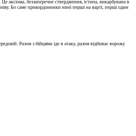
 Це аксіома, беззаперечне ствердження, істина, викарбувана в
мніву. Бо саме прикордонники нині перші на варті, перші один
редовій. Разом з бійцями іде в атаку, разом відбиває ворожу