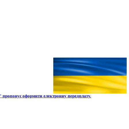
 пропонує оформити електронну передплату.