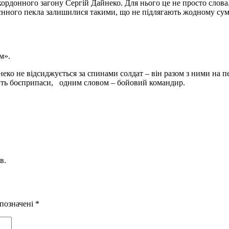
рдонного загону Сергій ­Дайнеко. Для нього це не просто слова.
 воєнного пекла залишилися такими, що не підлягають жодному су
м».
еко не відсиджується за спинами солдат – він разом з ними на пе
возить боєприпаси, одним словом – бойовий командир.
в.
 позначені
*