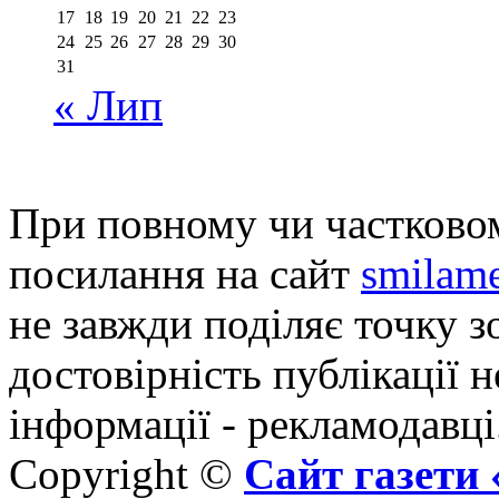
17
18
19
20
21
22
23
24
25
26
27
28
29
30
31
« Лип
При повному чи частковом
посилання на сайт
smilame
не завжди поділяє точку зо
достовірність публікації н
інформації - рекламодавці
Copyright ©
Сайт газет