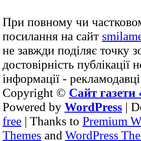
При повному чи частковом
посилання на сайт
smilame
не завжди поділяє точку зо
достовірність публікації н
інформації - рекламодавці
Copyright ©
Сайт газет
Powered by
WordPress
| D
free
| Thanks to
Premium W
Themes
and
WordPress Th