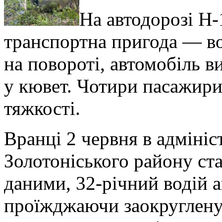
На автодорозі Н-
транспортна пригода — во
на повороті, автомобіль в
у кювет. Чотири пасажири
тяжкості.
Вранці 2 червня в адміні
Золотоніського району ст
даними, 32-річний водій а
проїжджаючи заокруглену 