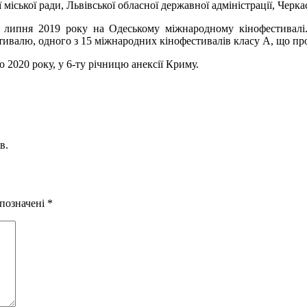
ської ради, Львівської обласної державної адміністрації, Черкас
16 липня 2019 року на Одеському міжнародному кінофестивалі
ивалю, одного з 15 міжнародних кінофестивалів класу А, що про
 2020 року, у 6-ту річницю анексії Криму.
в.
 позначені
*