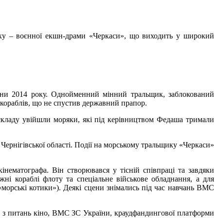
оку – воєнної екшн-драми «Черкаси», що виходить у широкий
ни 2014 року. Однойменний мінний тральщик, заблокований
 кораблів, що не спустив державний прапор.
складу увійшли моряки, які під керівництвом Федаша тримали
 Чернігівської області. Події на морському тральщику «Черкаси»
кінематографа. Він створювався у тісній співпраці та завдяки
 кораблі флоту та спеціальне військове обладнання, а для
(«морські котики»). Деякі сцени знімались під час навчань ВМС
и з питань кіно, ВМС ЗС України, краудфандингової платформи