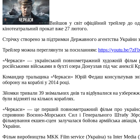
Вийшов у світ офіційний трейлер до од
кінотеатральний прокат вже 27 лютого.
Стрічку створено за підтримки Державного агентства України з
Трейлер можна переглянути за посиланням
:
https://youtu.be/7z
«Черкаси» — український повнометражний художній фільм р
російськими військами в бухті озера Донузлав під час анексії 
Командир тральщика «Черкаси» Юрій Федаш консультував знім
оборону на кораблі у 2014 році.
Зйомки тривали 39 знімальних днів та відбувалися на узбережжі
були відзняті на кількох кораблях.
«Черкаси» — це перший повнометражний фільм про українськ
сприянню Воєнно-Морських Сил і Генерального Штабу Зброй
фільмування екшен-сцен залучалася бойова армійська авіація, 
України.
Фільм виробництва MKK Film service (Україна) та Inter Medi