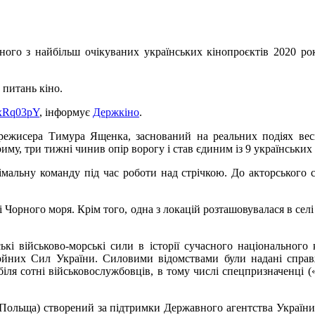
ного з найбільш очікуваних українських кінопроєктів 2020 р
 питань кіно.
FlxRq03pY
, інформує
Держкіно
.
ежисера Тимура Ященка, заснований на реальних подіях вес
Криму, три тижні чинив опір ворогу і став єдиним
і
з 9 українських
альну команду під час роботи над стрічкою. До акторського 
 Чорного моря. Крім того, одна з локацій розташовувалася в селі
і військово-морські сили в історії
сучасного національного
них Сил України. Силовими відомствами були надані справжні
біля сотні військовослужбовців, в тому числі спецпризначенці 
a (Польща) створений за підтримки Державного агентства Україн