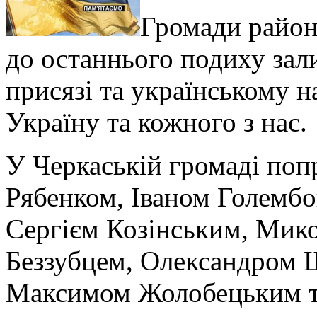
Громади район
до останнього подиху зал
присязі та українському 
Україну та кожного з нас.
У Черкаській громаді поп
Рябенком, Іваном Голембо
Сергієм Козінським, Мик
Беззубцем, Олександром
Максимом Жолобецьким т