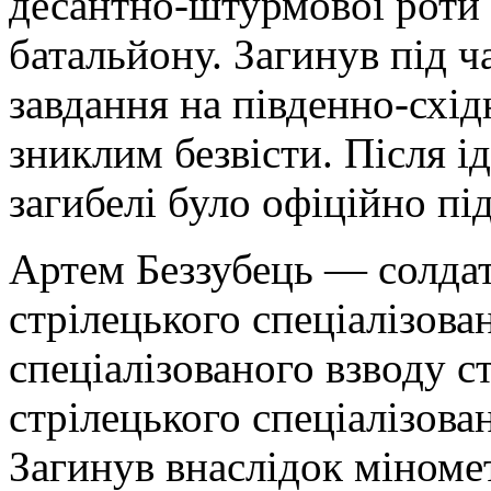
десантно-штурмової роти
батальйону. Загинув під 
завдання на південно-схі
зниклим безвісти. Після і
загибелі було офіційно пі
Артем Беззубець — солда
стрілецького спеціалізова
спеціалізованого взводу с
стрілецького спеціалізо
Загинув внаслідок міноме