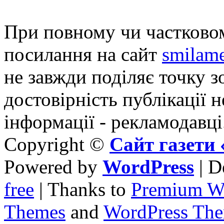
При повному чи частковом
посилання на сайт
smilame
не завжди поділяє точку зо
достовірність публікації н
інформації - рекламодавці
Copyright ©
Сайт газет
Powered by
WordPress
| D
free
| Thanks to
Premium W
Themes
and
WordPress Th