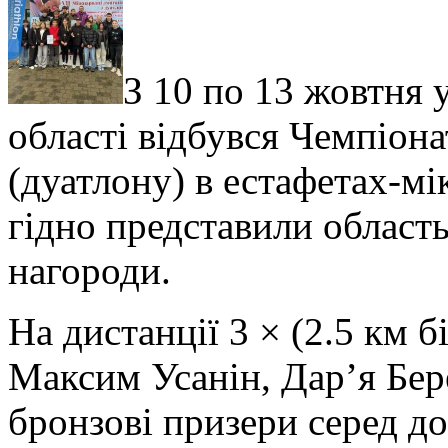
З 10 по 13 жовтня 
області відбувся Чемпіона
(дуатлону) в естафетах-м
гідно представили област
нагороди.
На дистанції 3 × (2.5 км бі
Максим Усанін, Дар’я Бе
бронзові призери серед д