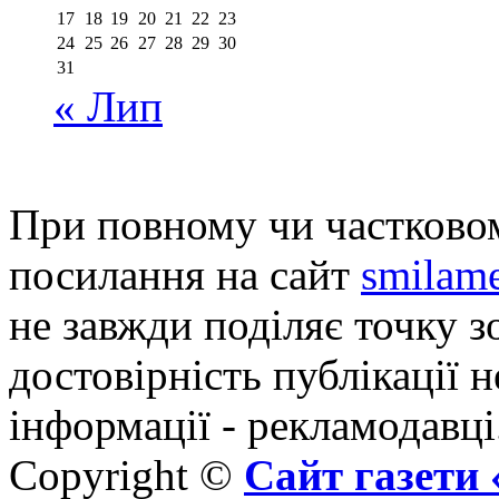
17
18
19
20
21
22
23
24
25
26
27
28
29
30
31
« Лип
При повному чи частковом
посилання на сайт
smilame
не завжди поділяє точку зо
достовірність публікації н
інформації - рекламодавці
Copyright ©
Сайт газет