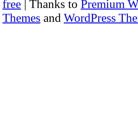
free
| Thanks to
Premium W
Themes
and
WordPress Th