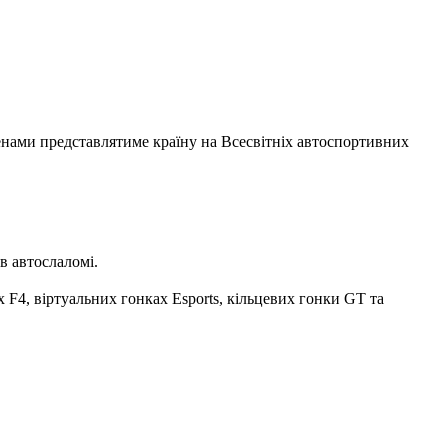
енами представлятиме країну на Всесвітніх автоспортивних
в автослаломі.
х F4, віртуальних гонках Esports, кільцевих гонки GT та