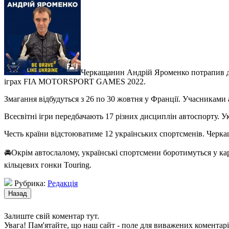
Черкащанин Андрій Яроменко потрапив до 
іграх
FIA MOTORSPORT GAMES 2022.
Змагання відбудуться з 26 по 30 жовтня у Франції. Учасниками 
Всесвітні ігри передбачають 17 різних дисциплін автоспорту. У
Честь країни відстоюватиме 12 українських спортсменів. Черк
🚘Окрім автослалому, українські спортсмени боротимуться у карт
кільцевих гонки Touring.
Рубрика:
Редакція
Залиште свій коментар тут.
Увага! Пам'ятайте, що наш сайт - поле для виважених коментарі