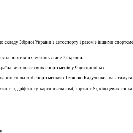
складу Збірної України з автоспорту і разом з іншими спортсм
автоспортивних змагань стане 72 країни.
країна виставляє своїх спортсменів у 9 дисциплінах.
ащанин спільно зі спортсменкою Тетяною Кадученко змагатимуся 
инг Jr, дріфтингу, картинг-слаломі, картинг Sr, кільцевих гонка
в.