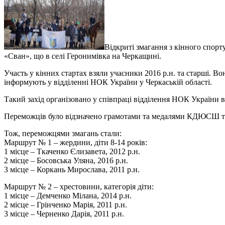
Відкриті змагання з кінного спор
«Сван», що в селі Геронимівка на Черкащині.
Участь у кінних стартах взяли учасники 2016 р.н. та старші. В
інформують у відділенні НОК України у Черкаській області.
Такий захід організовано у співпраці відділення НОК України 
Переможців було відзначено грамотами та медалями КДЮСШ та
Тож, переможцями змагань стали:
Маршрут № 1 – жердини, діти 8-14 років:
1 місце – Ткаченко Єлизавета, 2012 р.н.
2 місце – Босовська Уляна, 2016 р.н.
3 місце – Коркань Мирослава, 2011 р.н.
Маршрут № 2 – хрестовини, категорія діти:
1 місце – Демченко Мілана, 2014 р.н.
2 місце – Грінченко Марія, 2011 р.н.
3 місце – Черненко Дарія, 2011 р.н.