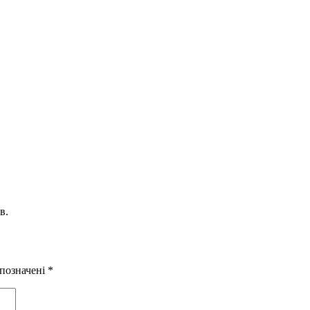
в.
 позначені
*