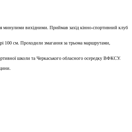
лися минулими вихідними. Приймав захід кінно-спортивний клуб
прі 100 см. Проходили змагання за трьома маршрутами,
спортивної школи та Черкаського обласного осередку ВФКСУ.
щини.