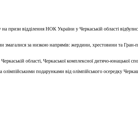
ту на призи відділення НОК України у Черкаській області відбу
они змагалися за низкою напрямів: жердини, хрестовини та Гран-
в Черкаській області, Черкаської комплексної дитячо-юнацької 
 олімпійськими подарунками від олімпійського осередку Черка