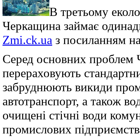
В третьому екол
Черкащина займає одинадц
Zmi.ck.ua
з посиланням н
Серед основних проблем Ч
перераховують стандартн
забруднюють викиди пром
автотранспорт, а також во
очищені стічні води кому
промислових підприємств