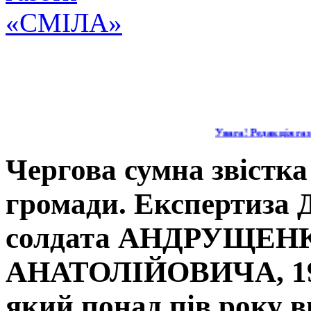
Увага! Редакція газе
Чергова сумна звістк
громади. Експертиза 
солдата АНДРУЩЕ
АНАТОЛІЙОВИЧА, 197
який понад пів року в