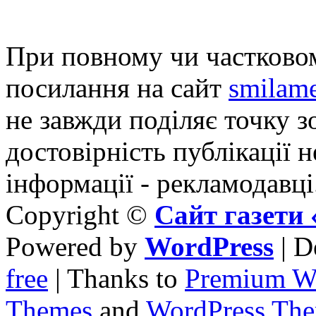
При повному чи частковом
посилання на сайт
smilame
не завжди поділяє точку зо
достовірність публікації н
інформації - рекламодавці
Copyright ©
Сайт газет
Powered by
WordPress
| D
free
| Thanks to
Premium W
Themes
and
WordPress Th