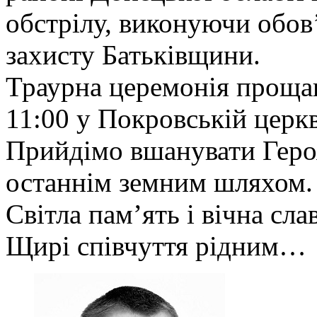
обстрілу, виконуючи обов’
захисту Батьківщини.
Траурна церемонія прощан
11:00 у Покровській церкв
Прийдімо вшанувати Героя
останнім земним шляхом.
Світла пам’ять і вічна сла
Щирі співчуття рідним…