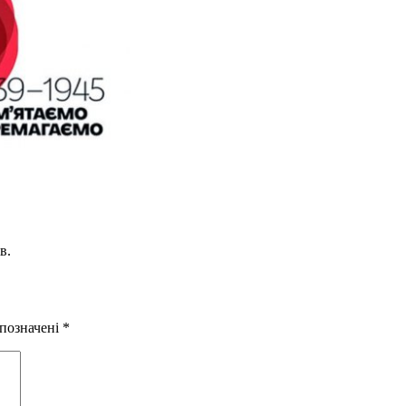
в.
 позначені
*