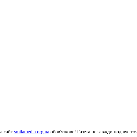
на сайт
smilamedia.org.ua
обов'язкове! Газета не завжди поділяє точ