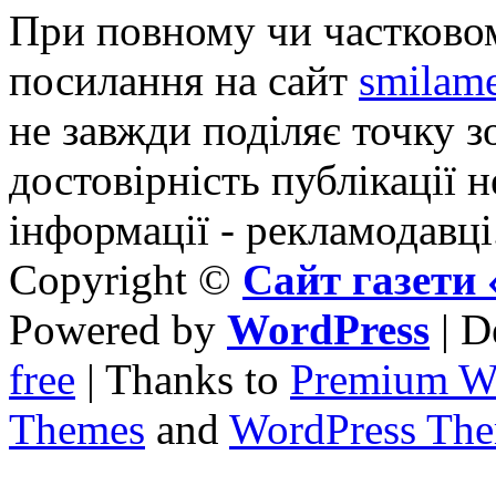
При повному чи частковом
посилання на сайт
smilame
не завжди поділяє точку зо
достовірність публікації н
інформації - рекламодавці
Copyright ©
Сайт газет
Powered by
WordPress
| D
free
| Thanks to
Premium W
Themes
and
WordPress Th