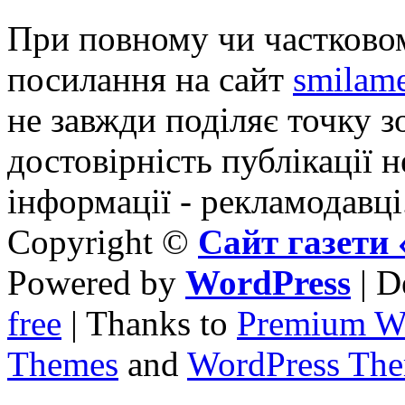
При повному чи частковом
посилання на сайт
smilame
не завжди поділяє точку зо
достовірність публікації н
інформації - рекламодавці
Copyright ©
Сайт газет
Powered by
WordPress
| D
free
| Thanks to
Premium W
Themes
and
WordPress Th