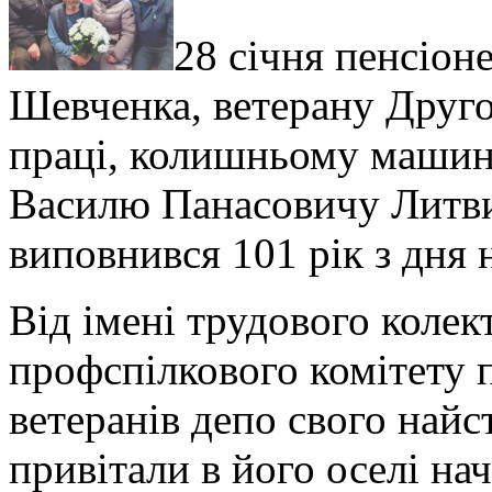
28 січня пенсіон
Шевченка, ветерану Другої
праці, колишньому машині
Василю Панасовичу Литв
виповнився 101 рік з дня
Від імені трудового колект
профспілкового комітету п
ветеранів депо свого найс
привітали в його оселі на