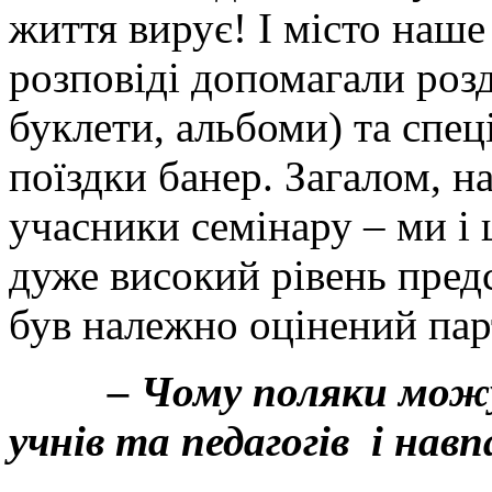
життя вирує! І місто наше
розповіді допомагали розд
буклети, альбоми) та спец
поїздки банер. Загалом, н
учасники семінару – ми і
дуже високий рівень предс
був належно оцінений па
– Чому поляки можут
учнів та педагогів і нав