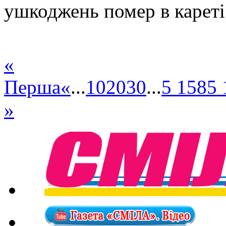
ушкоджень помер в кареті
«
Перша
«
...
10
20
30
...
5 158
5 
»