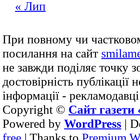
« Лип
При повному чи частковом
посилання на сайт
smilame
не завжди поділяє точку зо
достовірність публікації н
інформації - рекламодавці
Copyright ©
Сайт газет
Powered by
WordPress
| D
free
| Thanks to
Premium W