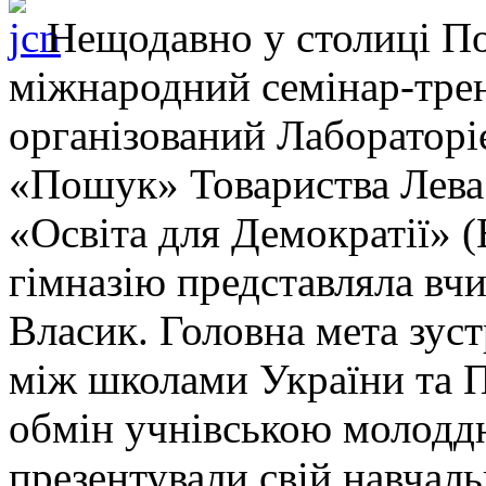
Нещодавно у столиці По
міжнародний семінар-трен
організований Лабораторі
«Пошук» Товариства Лева 
«Освіта для Демократії» 
гімназію представляла вч
Власик. Головна мета зуст
між школами України та П
обмін учнівською молодд
презентували свій навчальн