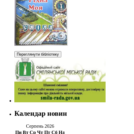
Календар новин
Серпень 2026
Пн
Вт
Ср
Чт
Пт
Сб
Нд