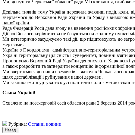
Ми, депутати Черкаської обласної ради VI скликання, глибоко 
Декілька тижнів тому Україна пережила жахливі події, коли, 
звертаємося до Верховної Ради України та Уряду з вимогою вжи
нашої країни.
Рада Федерації Росії дала згоду на введення російських збройни
Дії російського керівництва не базуються на жодному пункті м
Ми категорично засуджуємо такі дії, що підштовхують до загр
жертвами.
Україна з її кордонами, адміністративно-територіальним устр
Україні територіальну цілісність і суверенітет, повинні взяти а
Пропонуємо Верховній Раді України денонсувати Харківські у
а також розробити та затвердити концепцію інформаційної пол
Ми звертаємося до наших земляків – жителів Черкаського краю 
шлях дестабілізації і руйнування нашої держави.
Ми закликаємо згуртуватись усі політичні сили з метою захистит
Слава Україні!
Схвалено на позачерговій сесії обласної ради 2 березня 2014 ро
Рубрика:
Останні новини