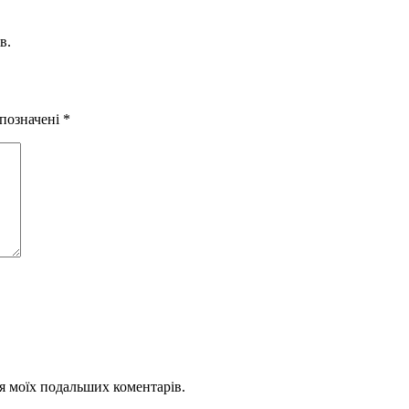
в.
 позначені
*
для моїх подальших коментарів.