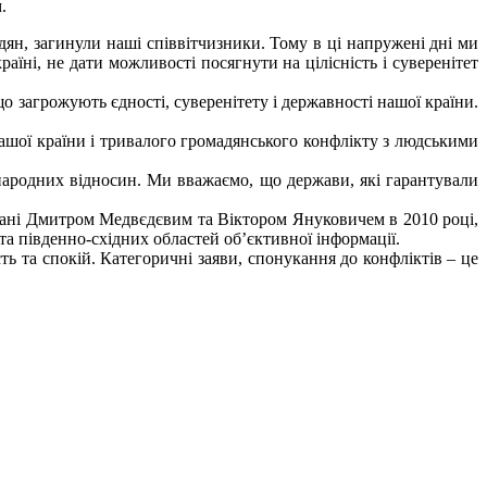
.
ян, загинули наші співвітчизники. Тому в ці напружені дні ми
їні, не дати можливості посягнути на цілісність і суверенітет
що загрожують єдності, суверенітету і державності нашої країни.
ашої країни і тривалого громадянського конфлікту з людськими
жнародних відносин. Ми вважаємо, що держави, які гарантували
сані Дмитром Медвєдєвим та Віктором Януковичем в 2010 році,
а південно-східних областей об’єктивної інформації.
ь та спокій. Категоричні заяви, спонукання до конфліктів – це