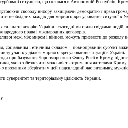
стурбовані ситуацією, що склалася в Автономній Республіці Крим
відстоюючи свободу вибору, захищаючи демократію і права громад
ти необхідних заходів для мирного врегулювання ситуації в Укра
х сил на територію України і сьогодні ми стали свідками подій, 
іжнародного права і міжнародних договорів.
озливої межі між миром і війною, можуть призвести до розколу н
оєм, соціальним і етнічним складом – повноправний суб’єкт мі
ктивну участь у діалозі мирного врегулювання ситуації в Україні.
годи про базування Чорноморського Флоту Росії в Криму, підпи
ітики, якою забезпечити можливість отримання жителями Криму т
з проханням зберігати у цей надскладний час витримку, мужніст
и суверенітет та територіальну цілісність України.
ку