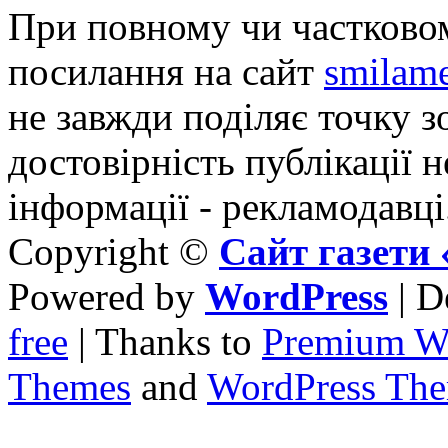
При повному чи частковом
посилання на сайт
smilame
не завжди поділяє точку зо
достовірність публікації н
інформації - рекламодавці
Copyright ©
Сайт газет
Powered by
WordPress
| D
free
| Thanks to
Premium W
Themes
and
WordPress Th