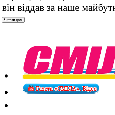
він віддав за наше майбут