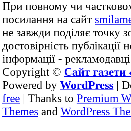
При повному чи частковом
посилання на сайт
smilame
не завжди поділяє точку зо
достовірність публікації н
інформації - рекламодавці
Copyright ©
Сайт газет
Powered by
WordPress
| D
free
| Thanks to
Premium W
Themes
and
WordPress Th