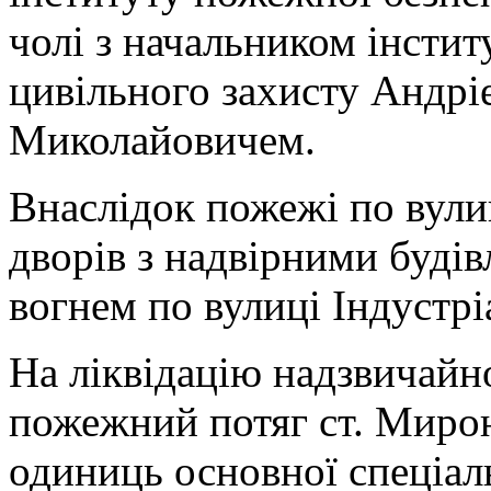
чолі з начальником інсти
цивільного захисту Андр
Миколайовичем.
Внаслідок пожежі по вули
дворів з надвірними буді
вогнем по вулиці Індустрі
На ліквідацію надзвичайно
пожежний потяг ст. Мирон
одиниць основної спеціаль