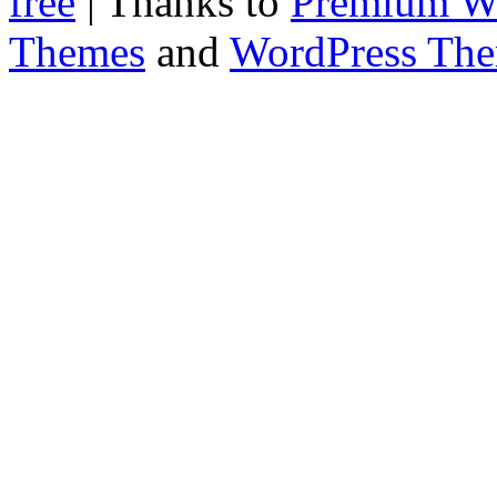
free
| Thanks to
Premium W
Themes
and
WordPress Th