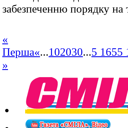
забезпеченню порядку на т
«
Перша
«
...
10
20
30
...
5 165
5 
»