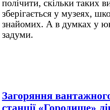
полічити, скільки таких в
зберігається у музеях, шко
знайомих. А в думках у юв
задуми.
Загоряння вантажного
станції «Городище» лі