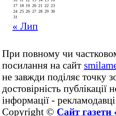
17
18
19
20
21
22
23
24
25
26
27
28
29
30
31
« Лип
При повному чи частковом
посилання на сайт
smilame
не завжди поділяє точку зо
достовірність публікації н
інформації - рекламодавці
Copyright ©
Сайт газет