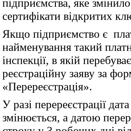
підприємства, яке змінило
сертифікати відкритих кл
Якщо підприємство є плат
найменування такий платн
інспекції, в якій перебува
реєстраційну заяву за ф
«Перереєстрація».
У разі перереєстрації дат
змінюється, а датою перер
строку у 3 робочих дні ві