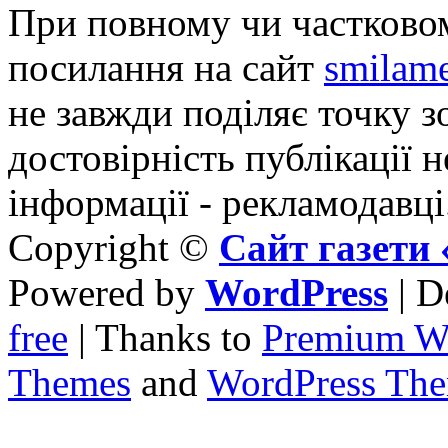
При повному чи частковом
посилання на сайт
smilame
не завжди поділяє точку зо
достовірність публікації н
інформації - рекламодавці
Copyright ©
Сайт газет
Powered by
WordPress
| D
free
| Thanks to
Premium W
Themes
and
WordPress Th